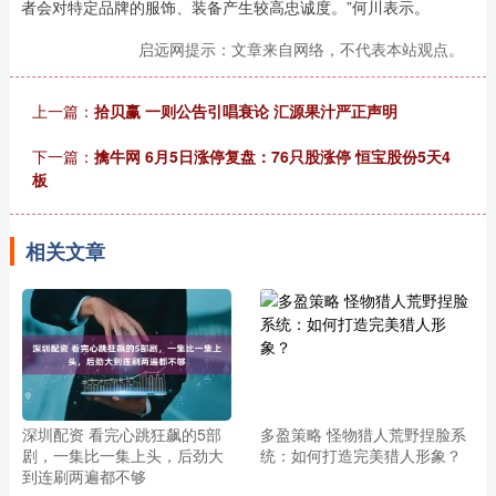
者会对特定品牌的服饰、装备产生较高忠诚度。”何川表示。
启远网提示：文章来自网络，不代表本站观点。
上一篇：
拾贝赢 一则公告引唱衰论 汇源果汁严正声明
下一篇：
擒牛网 6月5日涨停复盘：76只股涨停 恒宝股份5天4
板
相关文章
深圳配资 看完心跳狂飙的5部
多盈策略 怪物猎人荒野捏脸系
剧，一集比一集上头，后劲大
统：如何打造完美猎人形象？
到连刷两遍都不够