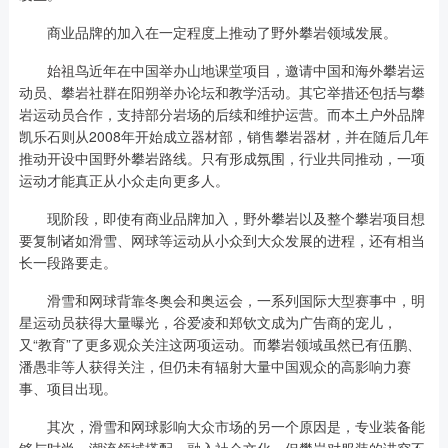
商业品牌的加入在一定程度上推动了野外攀岩领域发展。
始祖鸟近年在中国举办山地课堂项目，邀请中国和海外攀岩运
动员、攀岩社群在阳朔举办论坛和教学活动。其它举措还包括与攀
岩运动员合作，支持部分岩场的后续和维护运营。而本土户外品牌
凯乐石则从2008年开始成立器材部，销售攀岩器材，并在随后几年
推动开设中国野外攀岩路线。只有形成氛围，行业共同推动，一项
运动才能真正从小众走向更多人。
现阶段，即使有商业品牌加入，野外攀岩以及整个攀岩项目想
要复制诸如滑雪、网球等运动从小众到大众发展的进程，还有相当
长一段路要走。
滑雪和网球背靠冬奥会和奥运会，一系列国际大型赛事中，明
星运动员获得大量曝光，谷爱凌和郑钦文成为广告商的宠儿，
又“教育”了更多观众关注这两项运动。而攀岩领域虽然已有伍鹏、
潘愚非等人获得关注，但仍未有辐射大量中国观众的高影响力赛
事、项目出现。
其次，滑雪和网球影响大众市场的另一个原因是，专业装备能