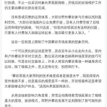
行协调。不止一位采访对象向界面新闻称，开线后的岩场维护工作
仍主要由攀岩社群自发完成。
没有形成完整的运营体系，大部分野外攀岩参与方难以找到盈
利空间。“大部分岩场面向公众免费开放，没有人付费导致了后续
运营和维护的困难。”何川说道，“但室内岩馆就没有这样的问题，
只要有人付费加入就能运转起来，随后吸引更多人加入。”
这在一定程度上限制了中国攀岩市场发展的想象空间。
一个可以类比的运动是滑雪，其在近年从小众走向大众。室内
和户外攀岩并非对立状态，数位采访对象也称两种场景里的技巧可
以转换。可是在社交媒体上，许多人将室内攀岩看做一种健身房式
运动，除了锻炼之外，意义还有社交、拍照和打卡。
“攀岩里面大家用到的技术难度或者是难度水平，我觉得室内
室外都差不多，但是最后的感受是不一样的，开岩馆最终还是希望
大家能够走到户外去。”汤泯向界面新闻表示。
从商业辐射影响力角度看，滑雪运动围绕着雪场延展出了规模
庞大的度假、旅游模式，而野外攀岩发展不足则限制了新可能性的
发生。