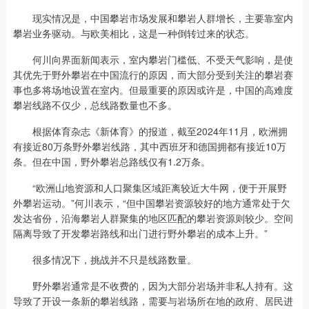
现实情况是，中国攀岩市场发展和攀岩人群增长，主要靠室内
攀岩业务驱动。与欧美相比，这是一种倒转过来的状态。
何川向界面新闻表示，室内攀岩门槛低、不受天气影响，是使
其优先于野外攀岩在中国流行的原因，而大部分受到关注的攀岩赛
事也多将场地设置在室内。但最重要的原因或许是，中国的高难度
攀岩线路不仅少，总线路数量也不多。
根据体育杂志《新体育》的报道，截至2024年11月，欧洲拥
有接近80万条野外攀岩线路，其中西班牙和德国拥都有接近10万
条。但在中国，野外攀岩总路线仅有1.2万条。
“欧洲山地资源和人口聚集区域距离较近大牛网，便于开展野
外攀岩运动。”何川表示，“但中国攀岩资源较好的地方通常处于欠
发达省份，沿海攀岩人群聚集的地区匹配的攀岩资源则较少。空间
隔离导致了开发攀岩路线和出门进行野外攀岩的成本上升。”
很多情况下，挑战并不只是线路数量。
野外攀岩通常是不收费的，因为大部分岩场并非私人持有。这
导致了开设一条新的攀岩线路，需要与岩场所在地的政府、居民进