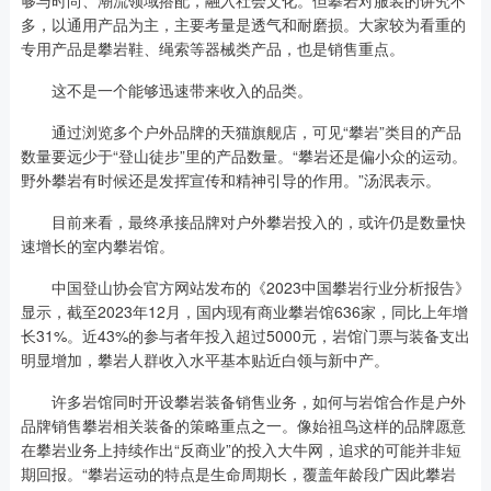
够与时尚、潮流领域搭配，融入社会文化。但攀岩对服装的讲究不
多，以通用产品为主，主要考量是透气和耐磨损。大家较为看重的
专用产品是攀岩鞋、绳索等器械类产品，也是销售重点。
这不是一个能够迅速带来收入的品类。
通过浏览多个户外品牌的天猫旗舰店，可见“攀岩”类目的产品
数量要远少于“登山徒步”里的产品数量。“攀岩还是偏小众的运动。
野外攀岩有时候还是发挥宣传和精神引导的作用。”汤泯表示。
目前来看，最终承接品牌对户外攀岩投入的，或许仍是数量快
速增长的室内攀岩馆。
中国登山协会官方网站发布的《2023中国攀岩行业分析报告》
显示，截至2023年12月，国内现有商业攀岩馆636家，同比上年增
长31%。近43%的参与者年投入超过5000元，岩馆门票与装备支出
明显增加，攀岩人群收入水平基本贴近白领与新中产。
许多岩馆同时开设攀岩装备销售业务，如何与岩馆合作是户外
品牌销售攀岩相关装备的策略重点之一。像始祖鸟这样的品牌愿意
在攀岩业务上持续作出“反商业”的投入大牛网，追求的可能并非短
期回报。“攀岩运动的特点是生命周期长，覆盖年龄段广因此攀岩