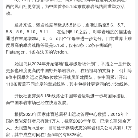
西的凤山社更穿洞，为中国首条5.15b难度攀岩线路面世举办活
动。
通常来说，攀岩难度等级从5.5起步，逐渐进阶至5.6、5.7、
5.8、5.9、5.10、5.11……在达到5.10之后， 对攀岩难度的描述会
通过在末尾增加a、b、c、d四个字母来进一步划分。目前世界上难
度最高的攀岩线路等级是5.15d，仅有3条：2条在挪威的
Flatanger，1条在法国的Verdon。
始祖鸟从2024年开始落地“世界级岩场计划”，举措之一是开设
更多也难度更高的中国野外攀岩线路。 在始祖鸟的支持下，何川等
6位中国攀岩运动员和9位欧洲开线员组建团队，在中国累计开出
110条覆盖不同难度的攀岩线路，其中包括社更穿洞的5.15b线路。
开设社更穿洞5.15b线路让中国攀岩运动进一步与国际接轨，
而中国攀岩市场已经在快速发展。
根据2023年国家体育总局登山运动管理中心数据，2012年全
国的攀岩爱好者只有近1万人，截至2023年年底，已增长至50余万
人。天眼查App显示，目前处于存续状态的攀岩相关公司共有1.1万
家，其中成立时间在1至5年的有5826家。