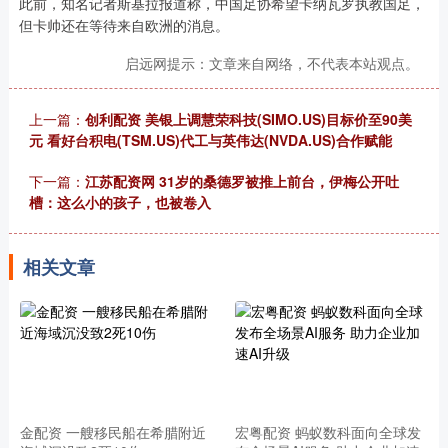
此前，知名记者斯基拉报道称，中国足协希望卡纳瓦罗执教国足，
但卡帅还在等待来自欧洲的消息。
启远网提示：文章来自网络，不代表本站观点。
上一篇：
创利配资 美银上调慧荣科技(SIMO.US)目标价至90美
元 看好台积电(TSM.US)代工与英伟达(NVDA.US)合作赋能
下一篇：
江苏配资网 31岁的桑德罗被推上前台，伊梅公开吐
槽：这么小的孩子，也被卷入
相关文章
金配资 一艘移民船在希腊附近
宏粤配资 蚂蚁数科面向全球发