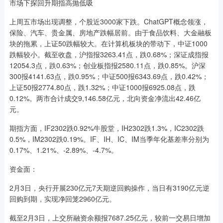
市场下探回升期指高抛低吸
上周五市场出现调整，个股近3000家下跌。ChatGPT概念领涨，
保险、汽车、贵金属、房地产跌幅居前。由于食品饮料、大金融板
块的拖累，上证50跌幅较大。在计算机板块的带动下，中证1000
跌幅较小。截至收盘，沪指报3263.41点，跌0.68%；深证成指报
12054.3点，跌0.63%；创业板指报2580.11点，跌0.85%。沪深
300报4141.63点，跌0.95%；中证500报6343.69点，跌0.42%；
上证50报2774.80点，跌1.32%；中证1000报6925.08点，跌
0.12%。两市合计成交9,146.58亿元，北向资金净流出42.46亿
元。
期指方面，IF2302跌0.92%牛股堂，IH2302跌1.3%，IC2302跌
0.5%，IM2302跌0.19%。IF、IH、IC、IM当季年化基差率分别为
0.17%、1.21%、-2.89%、-4.7%。
资金面：
2月3日，央行开展230亿元7天期逆回购操作，当日有3190亿元逆
回购到期，实现净回笼2960亿元。
截至2月3日，上交所融资余额报7687.25亿元，较前一交易日增加