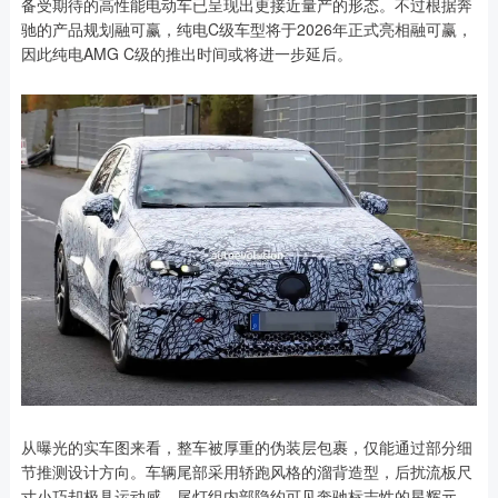
备受期待的高性能电动车已呈现出更接近量产的形态。不过根据奔
驰的产品规划融可赢，纯电C级车型将于2026年正式亮相融可赢，
因此纯电AMG C级的推出时间或将进一步延后。
从曝光的实车图来看，整车被厚重的伪装层包裹，仅能通过部分细
节推测设计方向。车辆尾部采用轿跑风格的溜背造型，后扰流板尺
寸小巧却极具运动感，尾灯组内部隐约可见奔驰标志性的星辉元