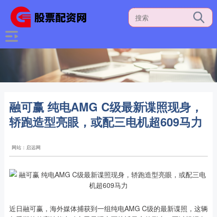
融可赢 纯电AMG C级最新谍照现身，
轿跑造型亮眼，或配三电机超609马力
网站：启远网
近日融可赢，海外媒体捕获到一组纯电AMG C级的最新谍照，这辆