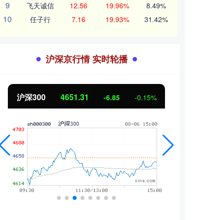
9
飞天诚信
12.56
19.96%
8.49%
10
任子行
7.16
19.93%
31.42%
沪深京行情 实时轮播
沪深300
4651.31
北证
-6.85
-0.15%