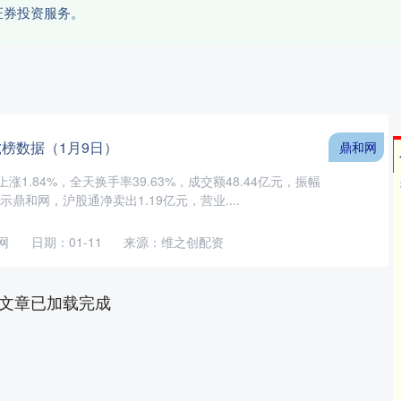
证券投资服务。
虎榜数据（1月9日）
鼎和网
日上涨1.84%，全天换手率39.63%，成交额48.44亿元，振幅
示鼎和网，沪股通净卖出1.19亿元，营业....
网
日期：01-11
来源：维之创配资
文章已加载完成