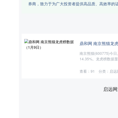
券商，致力于为广大投资者提供高品质、高效率的
鼎和网 南京熊猫龙
南京熊猫(600775)今
14.35%。龙虎榜数据显
查看：
91
分类：
启远
启远网