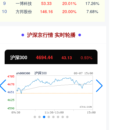
9
一博科技
53.33
20.01%
17.26%
10
方邦股份
146.16
20.00%
7.68%
沪深京行情 实时轮播
沪深300
4694.44
北证
43.13
0.93%