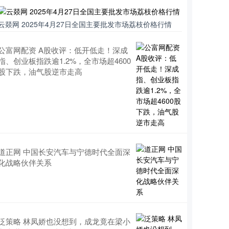
云燚网 2025年4月27日全国主要批发市场荔枝价格行情
公富网配资 A股收评：低开低走！深成
指、创业板指跌逾1.2%，全市场超4600
股下跌，油气股逆市走高
道正网 中国长安汽车与宁德时代全面深
化战略伙伴关系
泛策略 林凤娇也没想到，成龙竟在梁小