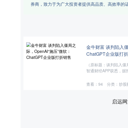
券商，致力于为广大投资者提供高品质、高效率的
金牛财富 谈判陷入僵局
ChatGPT企业版打
（原标题：谈判陷入僵局之
智通财经APP获悉，据报
查看：
94
分类：
炒股
启远网